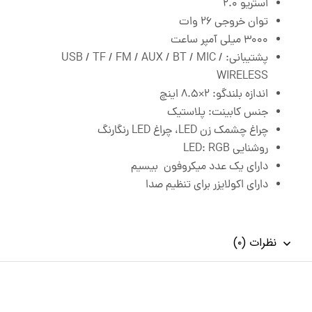
استریو ۲.۰
توان خروجی ۲۶ وات
۳۰۰۰ میلی آمپر ساعت
پشتیبانی: USB / TF / FM / AUX / BT / MIC /
WIRELESS
اندازه بلندگو: ۲×۸.۵ اینچ
جنس کابینت:
پلاستیک
چراغ چشمک زن LED، چراغ LED رنگارنگ
روشنایی LED:
RGB
دارای یک عدد میکروفون بیسیم
دارای اکولایزر برای تنظیم صدا
نظرات (۰)