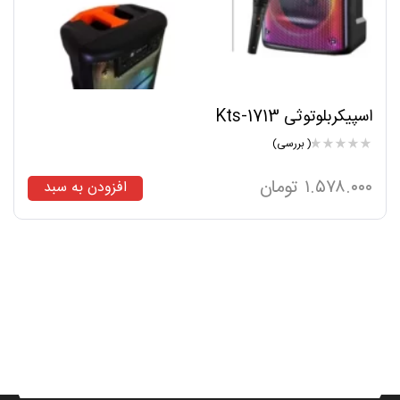
اسپیکربلوتوثی Kts-1713
( بررسی)
۱.۵۷۸.۰۰۰
تومان
افزودن به سبد