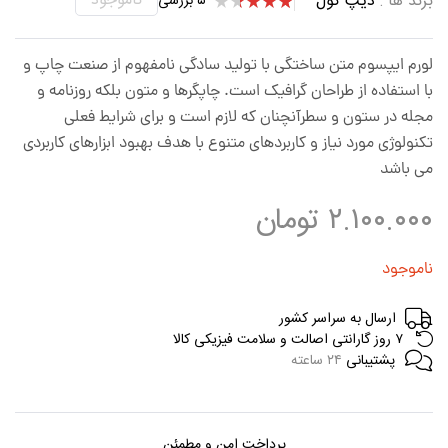
ناموجود
برند ها :
دیپ کول
۵
بررسی
۵
امتیازده
ی
۳.۴۰
از ۵ در
لورم ایپسوم متن ساختگی با تولید سادگی نامفهوم از صنعت چاپ و
امتیازده
ی
با استفاده از طراحان گرافیک است. چاپگرها و متون بلکه روزنامه و
مشتری
مجله در ستون و سطرآنچنان که لازم است و برای شرایط فعلی
تکنولوژی مورد نیاز و کاربردهای متنوع با هدف بهبود ابزارهای کاربردی
می باشد
۲.۱۰۰.۰۰۰
تومان
ناموجود
ارسال به سراسر کشور
۷ روز گارانتی اصالت و سلامت فیزیکی کالا
پشتیبانی
۲۴ ساعته
پرداخت امن و مطمئن