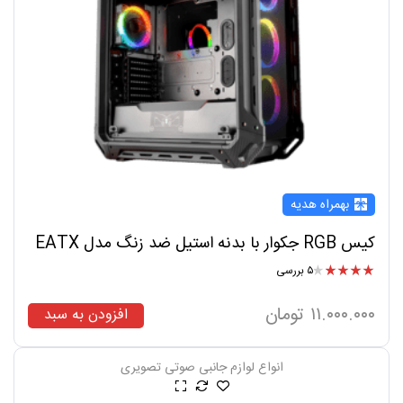
بهمراه هدیه
کیس RGB جکوار با بدنه استیل ضد زنگ مدل EATX
۵ بررسی
امتیاز
۴.۰۰
از ۵
۱۱.۰۰۰.۰۰۰
تومان
افزودن به سبد
انواع لوازم جانبی صوتی تصویری