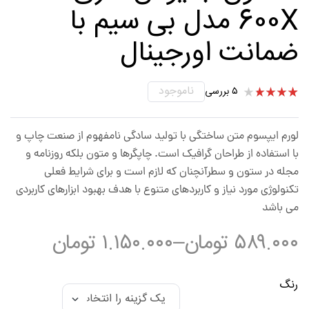
600X مدل بی سیم با
ضمانت اورجینال
ناموجود
۵
بررسی
۵
امتیازده
ی
۳.۸۰
از ۵ در
لورم ایپسوم متن ساختگی با تولید سادگی نامفهوم از صنعت چاپ و
امتیازده
ی
با استفاده از طراحان گرافیک است. چاپگرها و متون بلکه روزنامه و
مشتری
مجله در ستون و سطرآنچنان که لازم است و برای شرایط فعلی
تکنولوژی مورد نیاز و کاربردهای متنوع با هدف بهبود ابزارهای کاربردی
می باشد
۵۸۹.۰۰۰
تومان
–
۱.۱۵۰.۰۰۰
تومان
رنگ