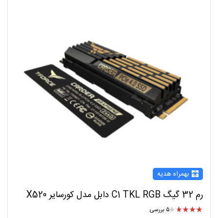
بهمراه هدیه
رم 32 گیگ C1 TKL RGB دابل مدل کورسایر X520
۵ بررسی