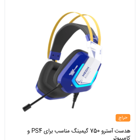
حراج
هدست آسترو 750 گیمینگ مناسب برای PS4 و
کامپیوتر