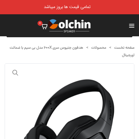
تمامی قیمت ها بروز میباشد
۰
صفحه نخست
>
محصولات
>
هدفون جنیوس سری 600X مدل بی سیم با ضمانت
اورجینال