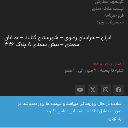
تاریخچه سفارش
لیست علاقه مندی
فرم خبرنامه
محصولات ویژه
ایران – خراسان رضوی – شهرستان گناباد – خیابان
سعدی – نبش سعدی ۸ پلاک ۳۲۶
ارسال پیام به ما
شنبه تا جمعه : ۹ صبح الی ۲۱ عصر
سایت در حال بروزرسانی میباشد و قیمت ها بروز نمیباشد در
صورت تمایل لطفا با پشتیبانی تماس بگیرید.
کلیه حقوق برای
وبسایت گلچین اسپیکر
محفوظ است .
رد کردن