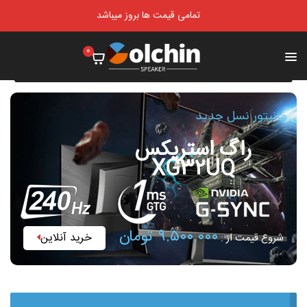
تمامی قیمت ها بروز میباشد
0
مانیتور نسل جدید
راگ استریکس
XG32UQ
۹.۵۰۰.۰۰۰ تومان
خرید آنلاین
شروع قیمت از :