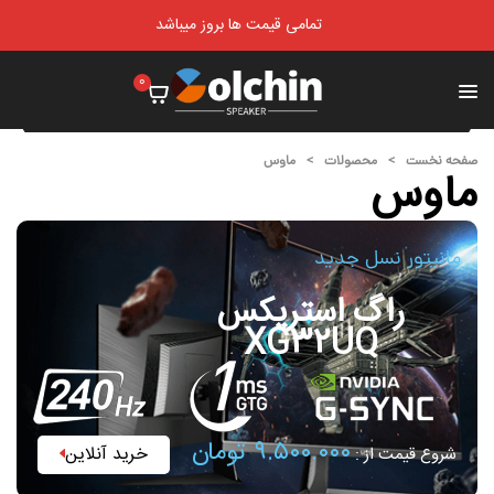
تمامی قیمت ها بروز میباشد
0
صفحه نخست
>
محصولات
>
ماوس
ماوس
مانیتور نسل جدید
راگ استریکس
XG32UQ
۹.۵۰۰.۰۰۰ تومان
خرید آنلاین
شروع قیمت از :