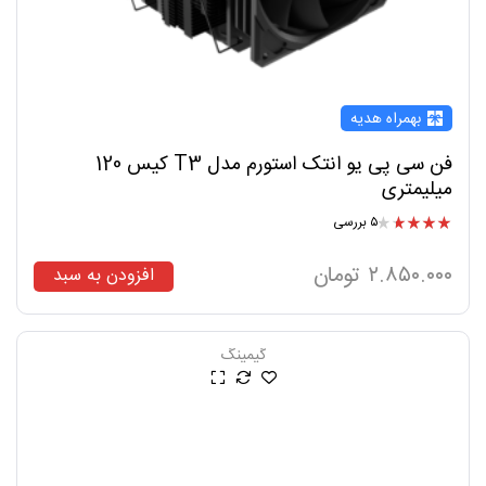
بهمراه هدیه
فن سی پی یو انتک استورم مدل T3 کیس 120
میلیمتری
۵ بررسی
امتیاز
۳.۸۰
از ۵
۲.۸۵۰.۰۰۰
تومان
افزودن به سبد
گیمینگ