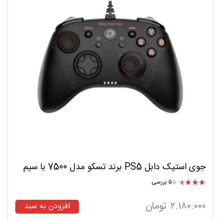
جوی استیک دابل PS5 برند تسکو مدل 7500 با سیم
۵ بررسی
امتیاز
۳.۶۰
از
۲.۱۸۰.۰۰۰
تومان
افزودن به سبد
۵