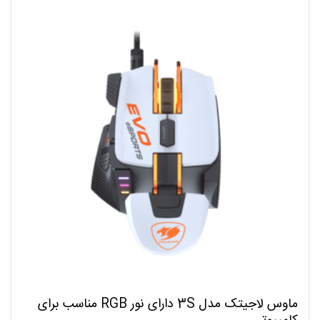
ماوس لاجیتک مدل 3S دارای نور RGB مناسب برای