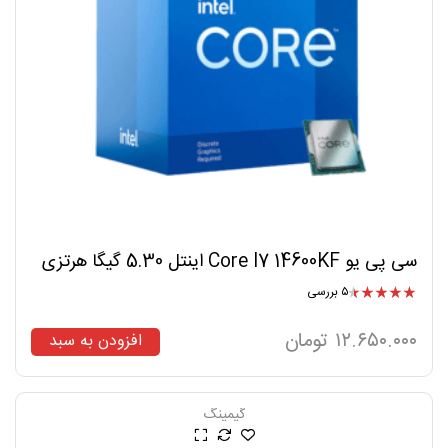
سی پی یو Core I7 14600KF اینتل 5.30 گیگا هرتزی
۵ بررسی
امتیاز
۴.۶۰
از ۵
۱۲.۶۵۰.۰۰۰
تومان
افزودن به سبد
گیمینگ