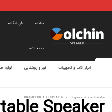
خانه
فروشگاه
صفحات
ابزار آلات و تجهیزات
نور و روشنایی
لوازم جا
table Speaker
صفحه نخست
>
محصولات
>
DR-6616 PORTABLE SPEAKER