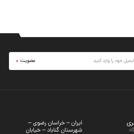
عضویت
بری
ایران – خراسان رضوی –
شهرستان گناباد – خیابان
اه