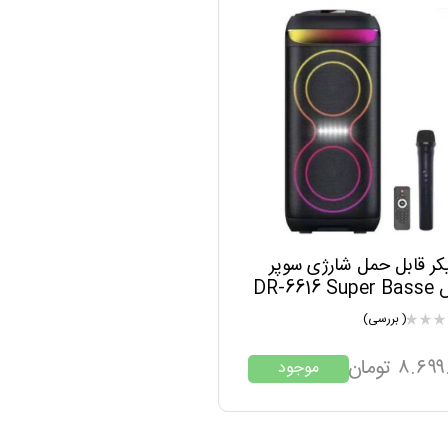
کر قابل حمل شارژی سوپر
بیس DR-6616 Super Basse
DR-6616 Portable Spea
( بررسی)
۸.۶۹۹
تومان
موجود