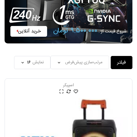
XG32UQ
۹.۵۰۰.۰۰۰ تومان
خرید آنلاین
شروع قیمت از :
فیلتر
نمایش
اسپیکر