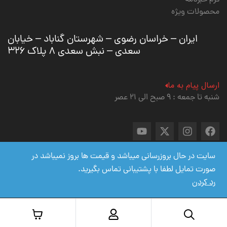
فرم خبرنامه
محصولات ویژه
ایران – خراسان رضوی – شهرستان گناباد – خیابان
سعدی – نبش سعدی ۸ پلاک ۳۲۶
ارسال پیام به ما
شنبه تا جمعه : ۹ صبح الی ۲۱ عصر
سایت در حال بروزرسانی میباشد و قیمت ها بروز نمیباشد در
صورت تمایل لطفا با پشتیبانی تماس بگیرید.
کلیه حقوق برای
وبسایت گلچین اسپیکر
محفوظ است .
رد کردن