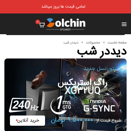
تمامی قیمت ها بروز میباشد
0
صفحه نخست
>
محصولات
>
دیددر شب
دیددر شب
مانیتور نسل جدید
راگ استریکس
XG32UQ
۹.۵۰۰.۰۰۰ تومان
خرید آنلاین
شروع قیمت از :