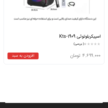
اسپیکربلوتوثی Kts-1909
( بررسی)
۴.۶۹۹.۰۰۰
تومان
افزودن به سبد