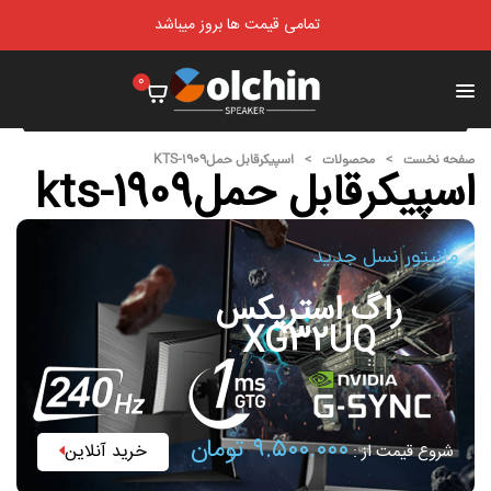
تمامی قیمت ها بروز میباشد
0
صفحه نخست
>
محصولات
>
اسپیکرقابل حملKTS-1909
اسپیکرقابل حملkts-1909
مانیتور نسل جدید
راگ استریکس
XG32UQ
۹.۵۰۰.۰۰۰ تومان
خرید آنلاین
شروع قیمت از :